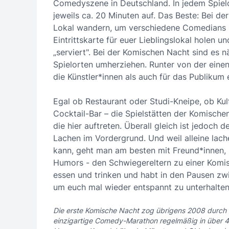
Comedyszene in Deutschland. In jedem Spiel
jeweils ca. 20 Minuten auf. Das Beste: Bei d
Lokal wandern, um verschiedene Comedians se
Eintrittskarte für euer Lieblingslokal holen
„serviert". Bei der Komischen Nacht sind es 
Spielorten umherziehen. Runter von der einen 
die Künstler*innen als auch für das Publiku
Egal ob Restaurant oder Studi-Kneipe, ob Kul
Cocktail-Bar – die Spielstätten der Komische
die hier auftreten. Überall gleich ist jedoch
Lachen im Vordergrund. Und weil alleine lach
kann, geht man am besten mit Freund*innen, 
Humors - den Schwiegereltern zu einer Komis
essen und trinken und habt in den Pausen zw
um euch mal wieder entspannt zu unterhalten
Die erste Komische Nacht zog übrigens 2008 durch di
einzigartige Comedy-Marathon regelmäßig in über 40 