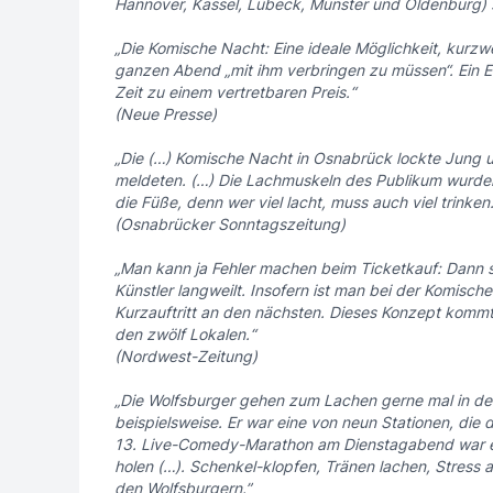
Hannover, Kassel, Lübeck, Münster und Oldenburg) s
„Die Komische Nacht: Eine ideale Möglichkeit, kurzw
ganzen Abend „mit ihm verbringen zu müssen“. Ein Eve
Zeit zu einem vertretbaren Preis.“
(Neue Presse)
„Die (…) Komische Nacht in Osnabrück lockte Jung un
meldeten. (…) Die Lachmuskeln des Publikum wurden
die Füße, denn wer viel lacht, muss auch viel trinken.
(Osnabrücker Sonntagszeitung)
„Man kann ja Fehler machen beim Ticketkauf: Dann s
Künstler langweilt. Insofern ist man bei der Komische
Kurzauftritt an den nächsten. Dieses Konzept kommt a
den zwölf Lokalen.“
(Nordwest-Zeitung)
„Die Wolfsburger gehen zum Lachen gerne mal in den
beispielsweise. Er war eine von neun Stationen, die 
13. Live-Comedy-Marathon am Dienstagabend war ei
holen (…). Schenkel-klopfen, Tränen lachen, Stress a
den Wolfsburgern.”