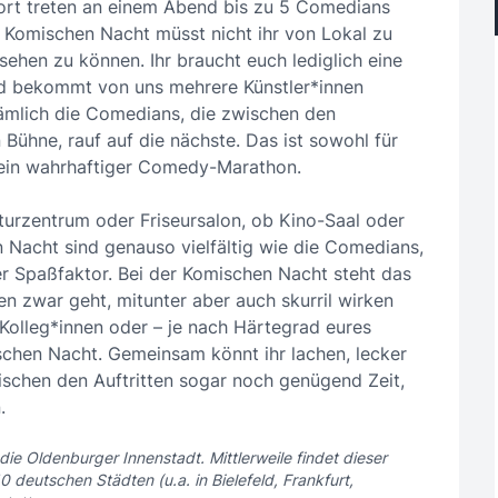
ort treten an einem Abend bis zu 5 Comedians
er Komischen Nacht müsst nicht ihr von Lokal zu
hen zu können. Ihr braucht euch lediglich eine
 und bekommt von uns mehrere Künstler*innen
nämlich die Comedians, die zwischen den
Bühne, rauf auf die nächste. Das ist sowohl für
m ein wahrhaftiger Comedy-Marathon.
turzentrum oder Friseursalon, ob Kino-Saal oder
n Nacht sind genauso vielfältig wie die Comedians,
 der Spaßfaktor. Bei der Komischen Nacht steht das
en zwar geht, mitunter aber auch skurril wirken
Kolleg*innen oder – je nach Härtegrad eures
chen Nacht. Gemeinsam könnt ihr lachen, lecker
ischen den Auftritten sogar noch genügend Zeit,
.
e Oldenburger Innenstadt. Mittlerweile findet dieser
deutschen Städten (u.a. in Bielefeld, Frankfurt,