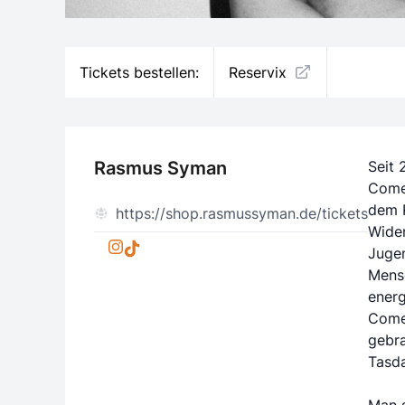
Tickets bestellen:
Reservix
Rasmus Syman
Seit 
Come
dem R
https://shop.rasmussyman.de/tickets
Wider
Jugen
Mensc
energ
Come
gebra
Tasda
Man 