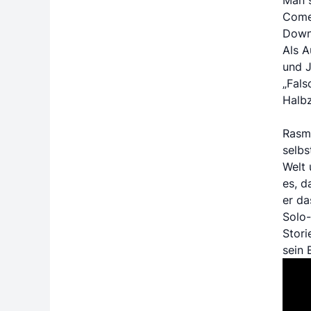
Come
Down
Als A
und J
„Fals
Halbz
Rasm
selbs
Welt 
es, d
er da
Solo-
Stori
sein 